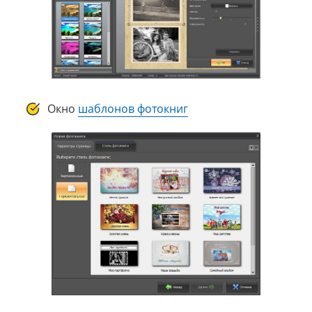
Окно
шаблонов фотокниг