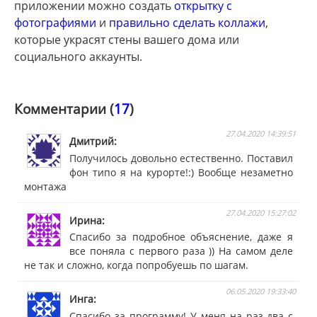
приложении можно создать
открытку с
фотографиями
и
правильно сделать коллажи
,
которые украсят стены вашего дома или
социального аккаунты.
Комментарии (
17
)
27.04.2020 14:39:51
Дмитрий
Получилось довольно естественно. Поставил
фон типо я на курорте!:) Вообще незаметно
монтажа
27.04.2020 15:27:02
Ирина
Спасибо за подробное объяснение, даже я
все поняла с первого раза )) На самом деле
не так и сложно, когда попробуешь по шагам.
06.05.2020 19:33:40
Инга
Спасибо за программу! У меня на раз-два с